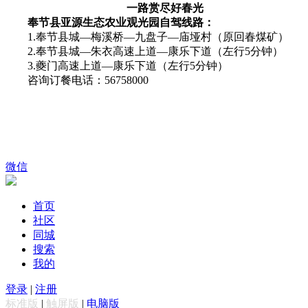
一路赏尽好春光
奉节县亚源生态农业观光园自驾线路：
1.奉节县城—梅溪桥—九盘子—庙垭村（原回春煤矿）
2.奉节县城—朱衣高速上道—康乐下道（左行5分钟）
3.夔门高速上道—康乐下道（左行5分钟）
咨询订餐电话：56758000
微信
首页
社区
同城
搜索
我的
登录
|
注册
标准版
|
触屏版
|
电脑版