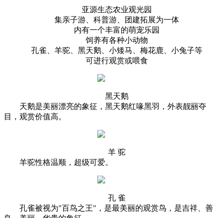
亚源生态农业观光园
集亲子游、科普游、团建拓展为一体
内有一个丰富的萌宠乐园
饲养有各种小动物
孔雀、羊驼、黑天鹅、小矮马、梅花鹿、小兔子等
可进行观赏或喂食
黑天鹅
天鹅是美丽漂亮的象征，黑天鹅红喙黑羽，外表靓丽夺
目，观赏价值高。
羊 驼
羊驼性格温顺，超级可爱。
孔 雀
孔雀被视为"百鸟之王"，是最美丽的观赏鸟，是吉祥、善