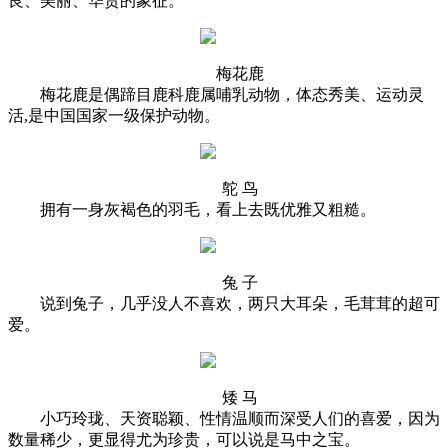
良、美丽、华贵的象征。
梅花鹿
梅花鹿是偶蹄目鹿科鹿属哺乳动物，体态秀美、运动灵
活,是中国国家一级保护动物。
鸵 鸟
拥有一身灰褐色的羽毛，看上去既优雅又粗糙。
兔 子
说到兔子，几乎没人不喜欢，两只大耳朵，毛茸茸的超可
爱。
矮 马
小巧玲珑、天资聪颖、性情温顺而深受人们的喜爱，因为
数量稀少，更显得尤为珍贵，可以说是马中之宝。