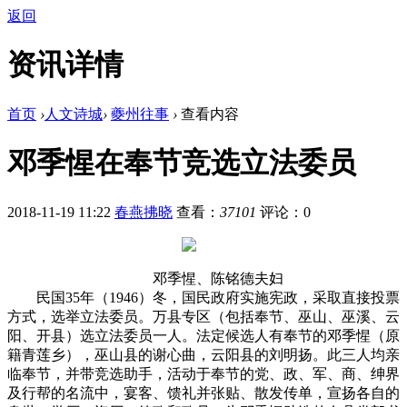
返回
资讯详情
首页
›
人文诗城
›
夔州往事
›
查看内容
邓季惺在奉节竞选立法委员
2018-11-19 11:22
春燕拂晓
查看：
37101
评论：0
邓季惺、陈铭德夫妇
民国35年（1946）冬，国民政府实施宪政，采取直接投票
方式，选举立法委员。万县专区（包括奉节、巫山、巫溪、云
阳、开县）选立法委员一人。法定候选人有奉节的邓季惺（原
籍青莲乡），巫山县的谢心曲，云阳县的刘明扬。此三人均亲
临奉节，并带竞选助手，活动于奉节的党、政、军、商、绅界
及行帮的名流中，宴客、馈礼并张贴、散发传单，宣扬各自的