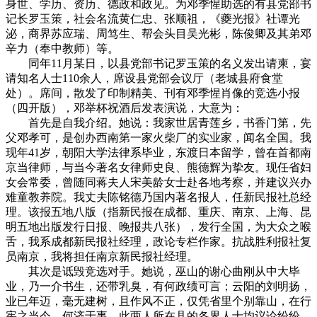
身世、学历、资历、德政和政见。为邓季惺助选的有县党部书
记长罗玉策，社会名流黄仁忠、张顺祖，《夔光报》社谭光
泌，商界苏应瑞、周笃生、帮会头目吴光彬，陈俊卿及其弟邓
辛力（奉中教师）等。
同年11月某日，以县党部书记罗玉策的名义发出请柬，宴
请知名人士110余人，席设县党部会议厅（老城县府食堂
处）。席间，散发了印制精美、刊有邓季惺肖像的竞选小报
（四开版），邓举杯祝酒后发表演说，大意为：
首先是自我介绍。她说：我家世居青莲乡，书香门第，先
父邓孝可，是创办西南第一家火柴厂的实业家，闻名全国。我
现年41岁，朝阳大学法律系毕业，东渡日本留学，曾在首都南
京当律师，与当今著名女律师史良、熊德辉为挚友。现任省妇
女会常委，曾随同蒋夫人宋美龄女士赴各地考察，并建议兴办
难童教养院。我丈夫陈铭德乃国内著名报人，任新民报社总经
理。该报五地八版（指新民报在成都、重庆、南京、上海、昆
明五地出版发行日报、晚报共八张），发行全国，为大众之喉
舌，我系成都新民报社经理，政论专栏作家。抗战胜利报社复
员南京，我将担任南京新民报社经理。
其次是诋毁竞选对手。她说，巫山的谢心曲刚从中大毕
业，乃一介书生，还带乳臭，有何政绩可言；云阳的刘明扬，
业已年迈，毫无建树，且作风不正，仅凭省里个别靠山，在行
宪之当今，何济于事。此两人所在县的各界人士均议论纷纷，