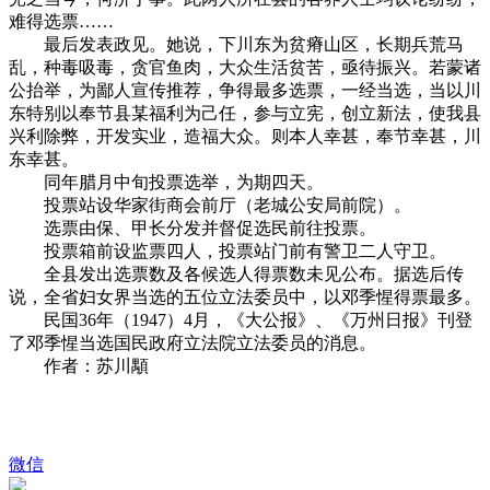
难得选票……
最后发表政见。她说，下川东为贫瘠山区，长期兵荒马
乱，种毒吸毒，贪官鱼肉，大众生活贫苦，亟待振兴。若蒙诸
公抬举，为鄙人宣传推荐，争得最多选票，一经当选，当以川
东特别以奉节县某福利为己任，参与立宪，创立新法，使我县
兴利除弊，开发实业，造福大众。则本人幸甚，奉节幸甚，川
东幸甚。
同年腊月中旬投票选举，为期四天。
投票站设华家街商会前厅（老城公安局前院）。
选票由保、甲长分发并督促选民前往投票。
投票箱前设监票四人，投票站门前有警卫二人守卫。
全县发出选票数及各候选人得票数未见公布。据选后传
说，全省妇女界当选的五位立法委员中，以邓季惺得票最多。
民国36年（1947）4月，《大公报》、《万州日报》刊登
了邓季惺当选国民政府立法院立法委员的消息。
作者：苏川顒
微信