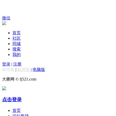
微信
首页
社区
同城
搜索
我的
登录
|
注册
标准版
|
触屏版
|
电脑版
大夔网 © fj521.com
点击登录
首页
论坛板块