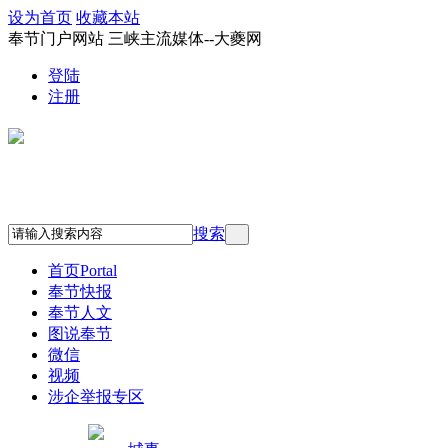
设为首页
收藏本站
奉节门户网站 三峡主流媒体--大夔网
登陆
注册
搜索
首页
Portal
奉节快报
奉节人文
图说奉节
微信
视频
涉企举报专区