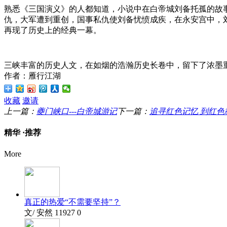
熟悉《三国演义》的人都知道，小说中在白帝城刘备托孤的故
仇，大军遭到重创，国事私仇使刘备忧愤成疾，在永安宫中，
再现了历史上的经典一幕。
三峡丰富的历史人文，在如烟的浩瀚历史长卷中，留下了浓墨
作者：雁行江湖
收藏
邀请
上一篇：
夔门峡口---白帝城游记
下一篇：
追寻红色记忆 到红
精华 ·
推荐
More
真正的热爱“不需要坚持”？
文/ 安然
11927
0