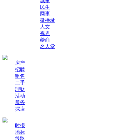
城事
民生
网事
微播录
人文
视界
夔商
名人堂
房产
招聘
租售
二手
理财
活动
服务
探店
时报
地标
线路