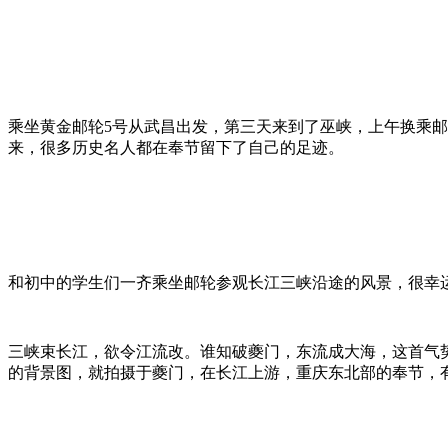
乘坐黄金邮轮5号从武昌出发，第三天来到了巫峡，上午换乘
来，很多历史名人都在奉节留下了自己的足迹。
和初中的学生们一齐乘坐邮轮参观长江三峡沿途的风景，很幸
三峡束长江，欲令江流改。谁知破夔门，东流成大海，这首气
的背景图，就拍摄于夔门，在长江上游，重庆东北部的奉节，