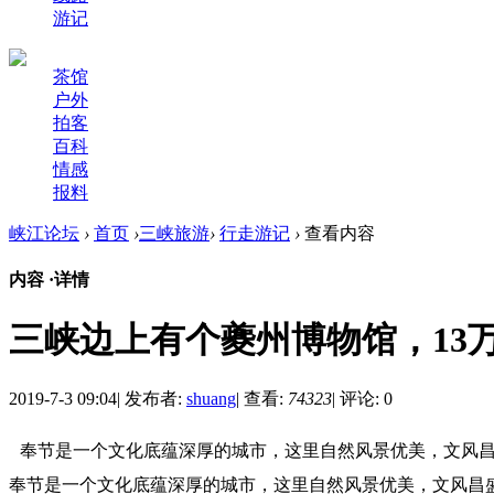
游记
茶馆
户外
拍客
百科
情感
报料
峡江论坛
›
首页
›
三峡旅游
›
行走游记
›
查看内容
内容 ·
详情
三峡边上有个夔州博物馆，13
2019-7-3 09:04
|
发布者:
shuang
|
查看:
74323
|
评论: 0
奉节是一个文化底蕴深厚的城市，这里自然风景优美，文风
奉节是一个文化底蕴深厚的城市，这里自然风景优美，文风昌