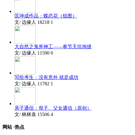
匡坤成作品：蝶恋花（组图）
文/ 边缘人
18218
1
大自然之鬼斧神工——奉节天坑地缝
文/ 边缘人
11590
0
写给考生：没有意外 就是成功
文/ 边缘人
11782
1
亲子通信：母子、父女通信（原创）
文/ 林林袁
15506
4
网站 ·
热点