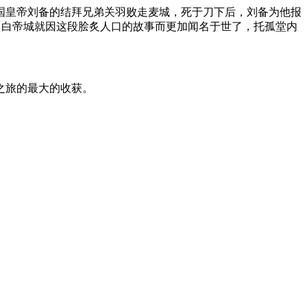
国皇帝刘备的结拜兄弟关羽败走麦城，死于刀下后，刘备为他报
，白帝城就因这段脍炙人口的故事而更加闻名于世了，托孤堂内
之旅的最大的收获。