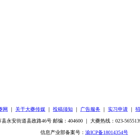
夔网
｜
关于大夔传媒
｜
投稿须知
｜
广告服务
｜
实习申请
｜
安街道县政路46号 邮编：404600 ｜ 大夔热线：023-5655139
信息产业部备案号：
渝ICP备18014354号