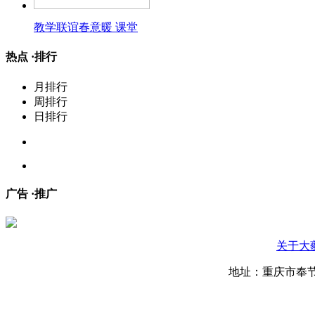
教学联谊春意暖 课堂
热点 ·
排行
月排行
周排行
日排行
广告 ·
推广
关于大
地址：重庆市奉节县永