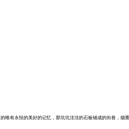
下的唯有永恒的美好的记忆，那坑坑洼洼的石板铺成的街巷，烟