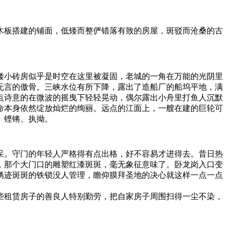
木板搭建的铺面，低矮而整俨错落有致的房屋，斑驳而沧桑的古
矮小砖房似乎是时空在这里被凝固，老城的一角在万能的光阴里
无言的傲骨。三峡水位有所下降，露出了造船厂的船坞平地，满
点诗意的在微波的摇曳下轻轻晃动，偶尔露出小舟里打鱼人沉默
命本身依然绽放灿烂的绚丽。远点的江面上，一艘在建的巨轮可
、铿锵、执拗。
采。守门的年轻人严格得有点出格，好不容易才进得去。昔日热
，那个大门口的雕塑红漆斑斑，毫无象征意味了。卧龙岗入口变
锈迹斑斑的铁锁没人管理，瞻仰膜拜圣地的决心就这样一点一点
些租赁房子的善良人特别勤劳，把自家房子周围扫得一尘不染，