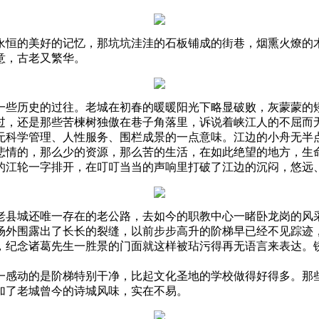
永恒的美好的记忆，那坑坑洼洼的石板铺成的街巷，烟熏火燎的
意，古老又繁华。
一些历史的过往。老城在初春的暖暖阳光下略显破败，灰蒙蒙的
过，还是那些苦楝树独傲在巷子角落里，诉说着峡江人的不屈而
无科学管理、人性服务、围栏成景的一点意味。江边的小舟无半
悲情的，那么少的资源，那么苦的生活，在如此绝望的地方，生
的江轮一字排开，在叮叮当当的声响里打破了江边的沉闷，悠远
老县城还唯一存在的老公路，去如今的职教中心一睹卧龙岗的风
场外围露出了长长的裂缝，以前步步高升的阶梯早已经不见踪迹
，纪念诸葛先生一胜景的门面就这样被玷污得再无语言来表达。
一感动的是阶梯特别干净，比起文化圣地的学校做得好得多。那
加了老城曾今的诗城风味，实在不易。