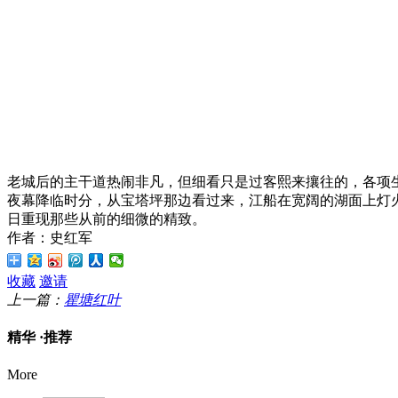
老城后的主干道热闹非凡，但细看只是过客熙来攘往的，各项
夜幕降临时分，从宝塔坪那边看过来，江船在宽阔的湖面上灯
日重现那些从前的细微的精致。
作者：史红军
收藏
邀请
上一篇：
瞿塘红叶
精华 ·
推荐
More