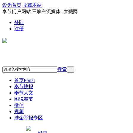
设为首页
收藏本站
奉节门户网站 三峡主流媒体--大夔网
登陆
注册
搜索
首页
Portal
奉节快报
奉节人文
图说奉节
微信
视频
涉企举报专区