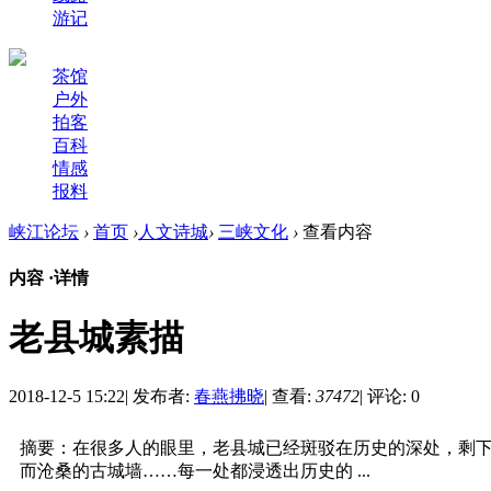
游记
茶馆
户外
拍客
百科
情感
报料
峡江论坛
›
首页
›
人文诗城
›
三峡文化
›
查看内容
内容 ·
详情
老县城素描
2018-12-5 15:22
|
发布者:
春燕拂晓
|
查看:
37472
|
评论: 0
摘要：在很多人的眼里，老县城已经斑驳在历史的深处，剩
而沧桑的古城墙……每一处都浸透出历史的 ...