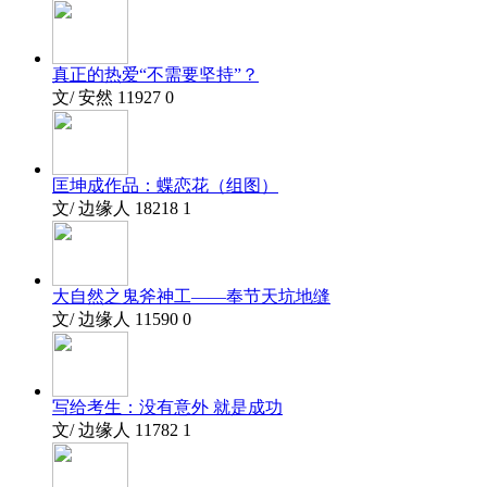
真正的热爱“不需要坚持”？
文/ 安然
11927
0
匡坤成作品：蝶恋花（组图）
文/ 边缘人
18218
1
大自然之鬼斧神工——奉节天坑地缝
文/ 边缘人
11590
0
写给考生：没有意外 就是成功
文/ 边缘人
11782
1