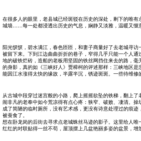
在很多人的眼里，老县城已经斑驳在历史的深处，剩下的唯有
城墙……每一处都浸透出历史的气息，娴静又淡雅，温暖又惬
阳光恹恹，碧水满江，春色匝匝，和妻子商量好了去老城寻访
被留下来。下到江边曲曲折折的巷子，窄得几乎只能一个人通
地的破铁烂砖，造船的老板用坚固的铁丝网挡住来去的路，毫
的身影，真的如《三峡好人》贾樟柯的评述那样：三峡地区是
能因江水涨得太快的缘故，半露半沉，锈迹斑斑。一些待维修
从古城中段穿过迷宫般的小路，爬上摇摇欲坠的铁梯，翻上了
闹非凡的老奉中如今荒凉得有点心疼：狭窄、破败、凄清。操
成了简陋的临时厕所，没有艺术感，更没有诗意处理过的痕迹
被蚕食了。
想在卧龙岗的后街去寻求点老城蛛丝马迹的影子。这里给人唯
红红的对联贴得一丝不苟，屋顶摆上几盆艳丽多姿的盆景，增