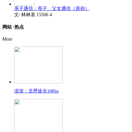
亲子通信：母子、父女通信（原创）
文/ 林林袁
15506
4
网站 ·
热点
More
澎澎：戈壁徒步108㎞