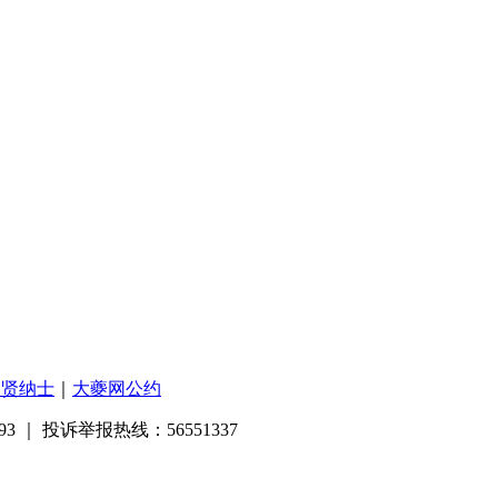
招贤纳士
｜
大夔网公约
3 ｜ 投诉举报热线：56551337