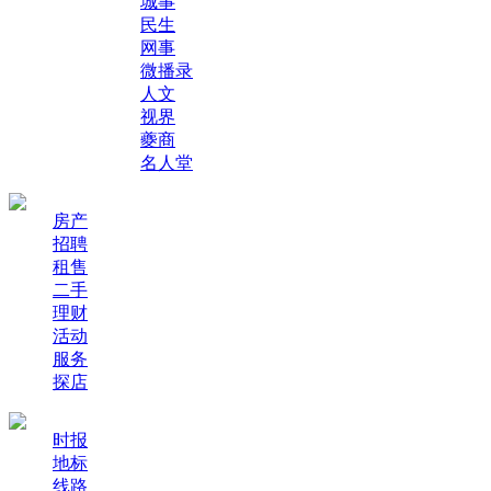
城事
民生
网事
微播录
人文
视界
夔商
名人堂
房产
招聘
租售
二手
理财
活动
服务
探店
时报
地标
线路