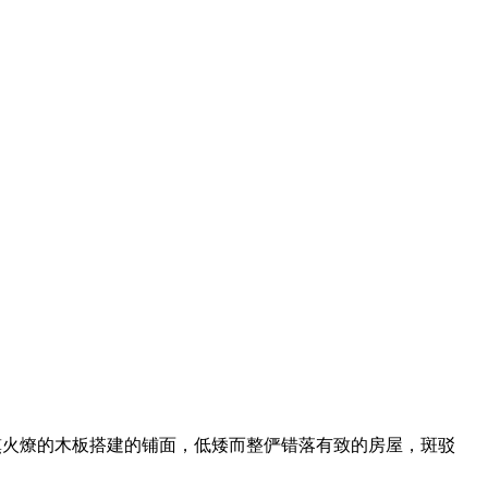
熏火燎的木板搭建的铺面，低矮而整俨错落有致的房屋，斑驳