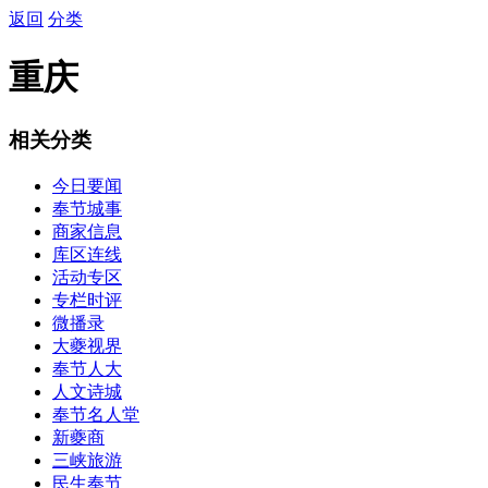
返回
分类
重庆
相关分类
今日要闻
奉节城事
商家信息
库区连线
活动专区
专栏时评
微播录
大夔视界
奉节人大
人文诗城
奉节名人堂
新夔商
三峡旅游
民生奉节