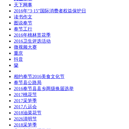
天下网事
2016年“3·15”国际消费者权益保护日
读书作文
图说奉节
奉节工行
2016年桃林赏花季
2016卫生评选活动
微视频大赛
重庆
抖音
籣
相约奉节2016美食文化节
奉节县公路局
2016奉节县县乡两级换届选举
2017桃花节
2017采笋季
2017八运会
2018油菜花节
2026清明节
2018采笋季