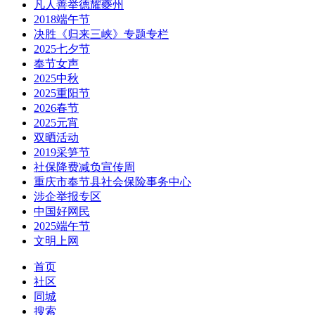
凡人善举德耀夔州
2018端午节
决胜《归来三峡》专题专栏
2025七夕节
奉节女声
2025中秋
2025重阳节
2026春节
2025元宵
双晒活动
2019采笋节
社保降费减负宣传周
重庆市奉节县社会保险事务中心
涉企举报专区
中国好网民
2025端午节
文明上网
首页
社区
同城
搜索