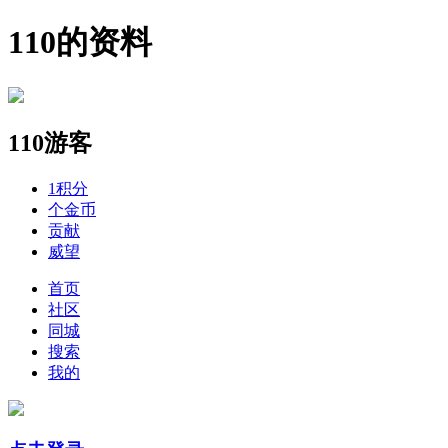
110的资料
110
游客
1
积分
个
金币
贡献
威望
首页
社区
同城
搜索
我的