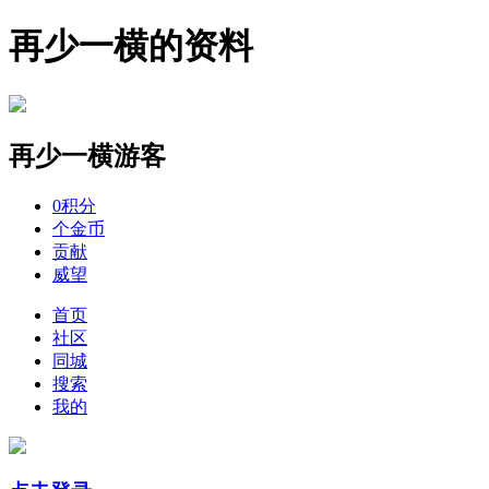
再少一横的资料
再少一横
游客
0
积分
个
金币
贡献
威望
首页
社区
同城
搜索
我的